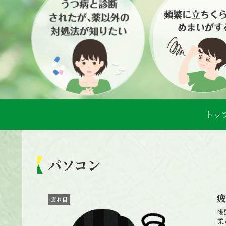
トッ
パソコン
疲れ目
後
柔