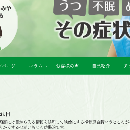
プページ
コラム
お客様の声
自己紹介
ア
疲れ目
頭部には目から入る情報を処理して映像にする視覚連合野いうところが
らかくするのがいちばん効果的です。