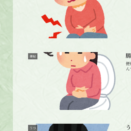
便秘
便
ん
うつ