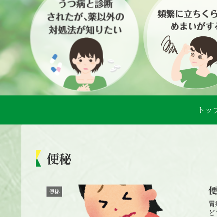
トッ
便秘
便秘
胃
ど