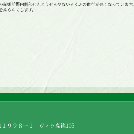
の前頭前野内側部ぜんとうぜんやないそくぶの血行が悪くなっています
を柔らかくします。
山田１９９８ー１ ヴィラ高篠105