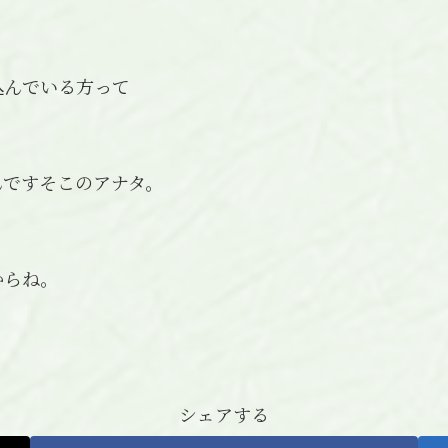
込んでいる方って
んですそこのアナタ。
からね。
シェアする