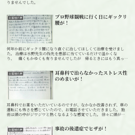
りませんでした。
プロ野球観戦に行く日にギックリ
お客様の声
腰が！
何年か前にギックリ腰になり直ぐに治してほしくて治療を受けまし
た。 治療は水野先生の指先を患部に当てているだけで温かくな
り、 痛くもかゆくも有りませんでしたが 帰るときにはもう真っ直
ぐに立って歩けるようになりました。
耳鼻科で治らなかったストレス性
お客様の声
のめまいが！
耳鼻科でお薬をいただいているのですが、なかなか改善されず、車の
運転にも怖さを感じていたので、お電話させていただきました。 施
術は頭の中がジワジワと熱くなるような感覚でした。 徐々に頭がす
っきりなり、2回目の施術を終えた頃には、めまいはなくなっていま
した。
事故の後遺症でヒザが！
お客様の声