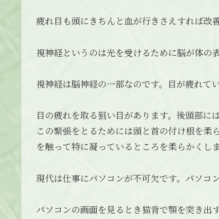
疲れ目も頭にきちんと血が行きさえすれば改
視神経というのは光を受けるために脳が体の
視神経は脳神経の一部なのです。目が疲れて
目の疲れを取る狙い目があります。後頭部に
この緊張をとるためには頭と首の付け根を柔
を触って特に凝っているところを柔らかくし
現代は仕事にパソコンが不可欠です。パソコ
パソコンの画面を見るとき猫背で顎を突き出