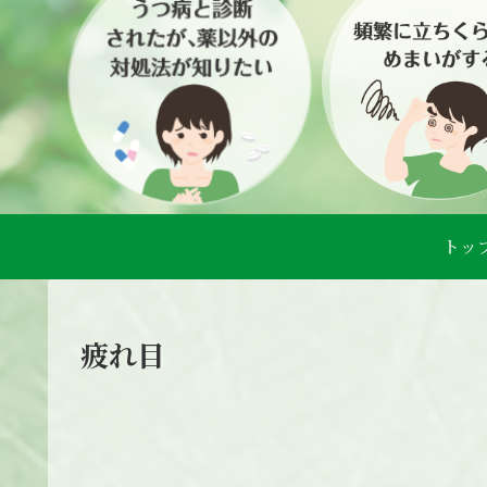
トッ
疲れ目