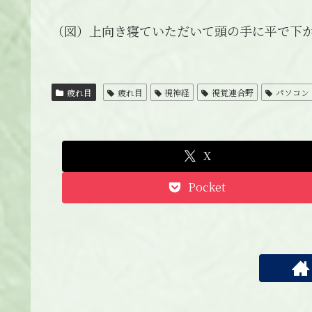
（図）上向き寝ていただいて頭の手に平で下
疲れ目
疲れ目
視神経
視覚連合野
パソコン
X
Pocket